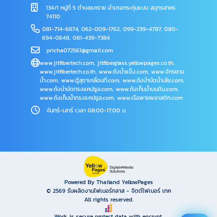
134/1 หมู่ที่ 5 ตำบลแคราย อำเภอกระทุ่มแบน สมุทรสาคร
74110
081-714-6874
,
062-009-1762
,
099-239-4787
,
080-
694-0648
,
081-439-7384
pricha072561@gmail.com
www.jitfibertech.com
,
jitfiberglass.yellowpages.co.th
,
www.jitfibertech.co.th
,
www.ถังน้ำแข็ง.com
,
www.จักรยาน
น้ำ.com
,
www.ตู้สุขาเคลื่อนที่.com
,
www.ถังบำบัดน้ำเสีย.com
,
www.ถังบำบัดทรงแคปซูล.com
,
www.ถังเก็บน้ำบนดิน.com
,
www.ถังเก็บน้ำทรงแคปซูล.com
,
www.เรือพายพลาสติก.com
จันทร์-เสาร์ เวลา 08:00-17:00 น.
Powered By Thailand YellowPages
© 2569
รับผลิตงานไฟเบอร์กลาส - จิตต์ไฟเบอร์ เทค
All rights reserved.
Work is secure protect data with encrypt.