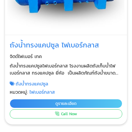
ถังน้ำทรงแคปซูล ไฟเบอร์กลาส
จิตต์ไฟเบอร์ เทค
ถังน้ำทรงแคปซูลไฟเบอร์กลาส โรงงานผลิตถังเก็บน้ำไฟ
เบอร์กลาส ทรงแคปซูล ยี่ห้อ เป็นผลิตภัณฑ์ถังน้ำขนาด
ใหญ่ เหมาะกับโรงงานขนาดใหญ่ อาคารสำนักงาน ที่ใช้น้ำ
ถังน้ำทรงแคปซูล
มาก ต้องการสำรองน้ำไว้ใช้ หรือใช้ตามสวน ไร่ พื้นที่ขนาด
หมวดหมู่:
ไฟเบอร์กลาส
กว้างๆ ใช้น้ำเยอะ กว้าง 2.00 x ยาว 3.50 ราคาโรงงาน มี
ความหนา แข็งแรง ทนทาน รับประกันคุณภาพ รับผลิตถัง
ดูรายละเอียด
ไฟเบอร์กลาสตามสั่ง สนใจติดต่อสอบถามเพิ่มเติมได้ ทีม
Call Now
งานจิตต์ไฟเบอร์ เทค ยินดีให้คำแนะนำ