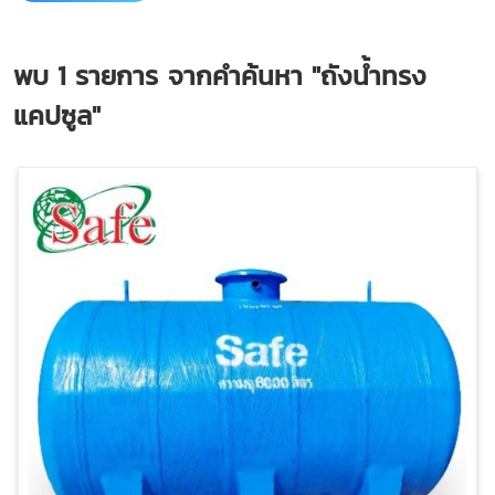
พบ
1
รายการ จากคำค้นหา
"ถังน้ำทรง
แคปซูล"